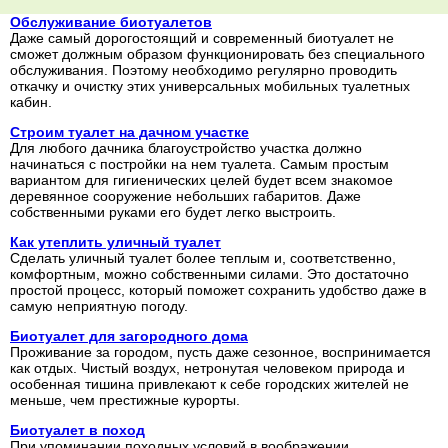
Обслуживание биотуалетов
Даже самый дорогостоящий и современный биотуалет не
сможет должным образом функционировать без специального
обслуживания. Поэтому необходимо регулярно проводить
откачку и очистку этих универсальных мобильных туалетных
кабин.
Строим туалет на дачном участке
Для любого дачника благоустройство участка должно
начинаться с постройки на нем туалета. Самым простым
вариантом для гигиенических целей будет всем знакомое
деревянное сооружение небольших габаритов. Даже
собственными руками его будет легко выстроить.
Как утеплить уличный туалет
Сделать уличный туалет более теплым и, соответственно,
комфортным, можно собственными силами. Это достаточно
простой процесс, который поможет сохранить удобство даже в
самую неприятную погоду.
Биотуалет для загородного дома
Проживание за городом, пусть даже сезонное, воспринимается
как отдых. Чистый воздух, нетронутая человеком природа и
особенная тишина привлекают к себе городских жителей не
меньше, чем престижные курорты.
Биотуалет в поход
При упоминании походных условий в воображении